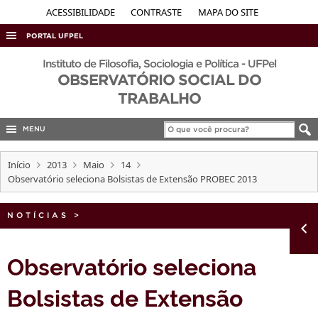
ACESSIBILIDADE
CONTRASTE
MAPA DO SITE
PORTAL UFPEL
ACESSO À INFORMAÇÃO
Instituto de Filosofia, Sociologia e Política - UFPel
OBSERVATÓRIO SOCIAL DO
AUDITORIA
TRABALHO
COBALTO
MENU
CONCURSOS
EDITAIS
Início
2013
Maio
14
Observatório seleciona Bolsistas de Extensão PROBEC 2013
INTERNACIONAL
OUVIDORIA
NOTÍCIAS
>
PORTARIAS
TELEFONES
Observatório seleciona
Bolsistas de Extensão