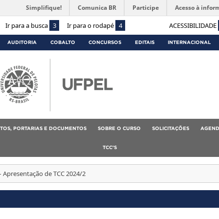
Simplifique!
Comunica BR
Participe
Acesso à infor
Ir para a busca
3
Ir para o rodapé
4
ACESSIBILIDADE
AUDITORIA
COBALTO
CONCURSOS
EDITAIS
INTERNACIONAL
TOS, PORTARIAS E DOCUMENTOS
SOBRE O CURSO
SOLICITAÇÕES
AGEND
TCC’S
– Apresentação de TCC 2024/2