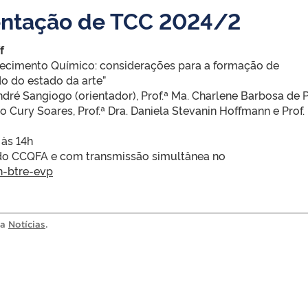
entação de TCC 2024/2
f
cimento Químico: considerações para a formação de
o do estado da arte”
André Sangiogo (orientador), Prof.ª Ma. Charlene Barbosa de 
ro Cury Soares, Prof.ª Dra. Daniela Stevanin Hoffmann e Prof. 
 às 14h
 do CCQFA e com transmissão simultânea no
h-btre-evp
ia
Notícias
.