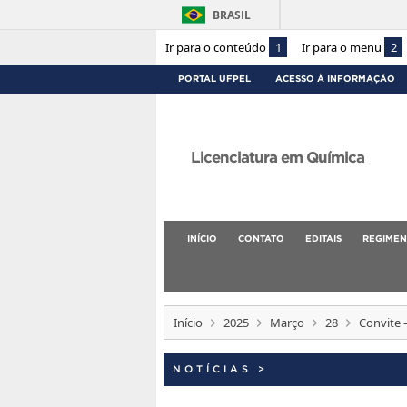
BRASIL
Ir para o conteúdo
1
Ir para o menu
2
PORTAL UFPEL
ACESSO À INFORMAÇÃO
Licenciatura em Química
INÍCIO
CONTATO
EDITAIS
REGIMEN
Início
2025
Março
28
Convite 
NOTÍCIAS
>