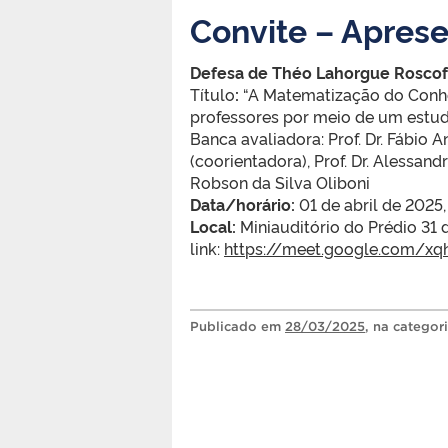
Convite – Apres
Defesa de Théo Lahorgue Roscof
Título
:
“A Matematização do Conhe
professores por meio de um estud
Banca avaliadora: Prof. Dr. Fábio 
(coorientadora), Prof. Dr. Alessand
Robson da Silva Oliboni
Data/horário:
01 de abril de 2025,
Local:
Miniauditório do Prédio 31
link:
https://meet.google.com/xq
Publicado
em
28/03/2025
, na categor