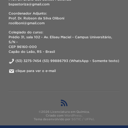
bspastoriza@gmail.com
Coordenador Adjunto:
Prof. Dr. Robson da Silva Oliboni
rooliboni@gmail.com
Colegiado do curso:
Prédio 31, sala 102 - Av. Eliseu Maciel - Campus Universitário,
S/N -
CEP 96160-000
Capão do Leão, RS - Brasil
(53) 3275-7454 (53) 99886793 (WhatsApp - Somente texto)
clique para ver o e-mail
©2026 Licenciatura em Química.
Criado com
WordPress
.
Tema desenvolvido por
SGTIC / UFPel
.