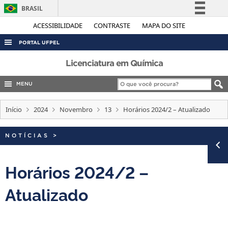
BRASIL
Simplifique!
ACESSIBILIDADE
CONTRASTE
MAPA DO SITE
Comunica BR
PORTAL UFPEL
Participe
ACESSO À INFORMAÇÃO
Licenciatura em Química
Acesso à informação
AUDITORIA
MENU
Legislação
COBALTO
Canais
Início
2024
Novembro
13
Horários 2024/2 – Atualizado
CONCURSOS
EDITAIS
NOTÍCIAS
>
INTERNACIONAL
Horários 2024/2 –
OUVIDORIA
PORTARIAS
Atualizado
TELEFONES