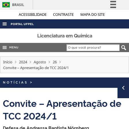
BRASIL
Simplifique!
ACESSIBILIDADE
CONTRASTE
MAPA DO SITE
Comunica BR
PORTAL UFPEL
Participe
ACESSO À INFORMAÇÃO
Licenciatura em Química
Acesso à informação
AUDITORIA
MENU
Legislação
COBALTO
Canais
Início
2024
Agosto
26
CONCURSOS
Convite – Apresentação de TCC 2024/1
EDITAIS
NOTÍCIAS
>
INTERNACIONAL
OUVIDORIA
Convite – Apresentação de
PORTARIAS
TCC 2024/1
TELEFONES
Defesa de Andressa Baptista Nörnberg