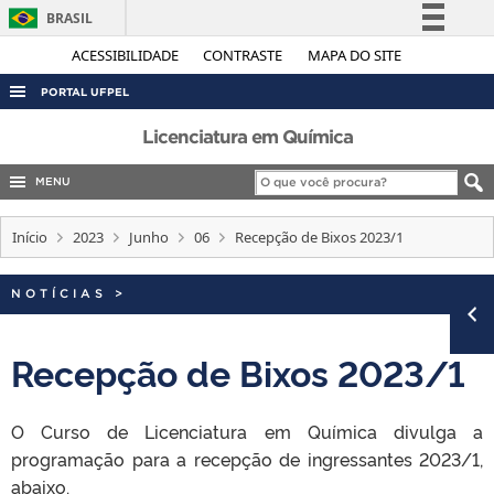
BRASIL
Simplifique!
ACESSIBILIDADE
CONTRASTE
MAPA DO SITE
Comunica BR
PORTAL UFPEL
Participe
ACESSO À INFORMAÇÃO
Licenciatura em Química
Acesso à informação
AUDITORIA
MENU
Legislação
COBALTO
Canais
Início
2023
Junho
06
Recepção de Bixos 2023/1
CONCURSOS
EDITAIS
NOTÍCIAS
>
INTERNACIONAL
Recepção de Bixos 2023/1
OUVIDORIA
PORTARIAS
O Curso de Licenciatura em Química divulga a
TELEFONES
programação para a recepção de ingressantes 2023/1,
abaixo.