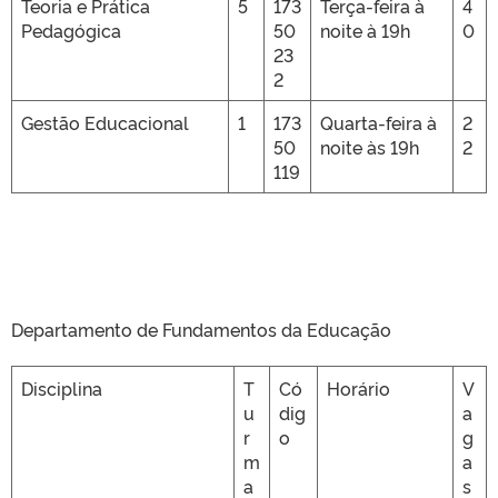
Teoria e Prática
5
173
Terça-feira à
4
Pedagógica
50
noite à 19h
0
23
2
Gestão Educacional
1
173
Quarta-feira à
2
50
noite às 19h
2
119
Departamento de Fundamentos da Educação
Disciplina
T
Có
Horário
V
u
dig
a
r
o
g
m
a
a
s