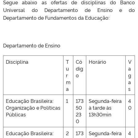
Segue abaixo as ofertas de disciplinas do Banco
Universal do Departamento de Ensino e do
Departamento de Fundamentos da Educação:
Departamento de Ensino
Disciplina
T
Có
Horário
V
u
dig
a
r
o
g
m
a
a
s
Educação Brasileira:
1
173
Segunda-feira
4
Organização e Políticas
50
à tarde às
0
Públicas
23
13h30min
0
Educação Brasileira:
2
173
Segunda-feira
4