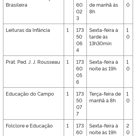
Brasileira
60
de manhã às
0
02
8h
3
Leituras da Infância
1
173
Sexta-feira à
1
50
tarde às
0
06
13h30min
4
Prát. Ped. J. J. Rousseau
1
173
Sexta-feira à
1
60
noite às 19h
0
05
6
Educação do Campo
1
173
Terça-feira de
1
50
manhã à 8h
0
07
7
Folclore e Educação
1
173
Sexta-feira à
2
60
noite às 19h
0