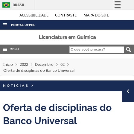
BRASIL
Simplifique!
ACESSIBILIDADE
CONTRASTE
MAPA DO SITE
Comunica BR
PORTAL UFPEL
Participe
ACESSO À INFORMAÇÃO
Licenciatura em Química
Acesso à informação
AUDITORIA
MENU
Legislação
COBALTO
Canais
Início
2022
Dezembro
02
CONCURSOS
Oferta de disciplinas do Banco Universal
EDITAIS
NOTÍCIAS
>
INTERNACIONAL
OUVIDORIA
Oferta de disciplinas do
PORTARIAS
Banco Universal
TELEFONES