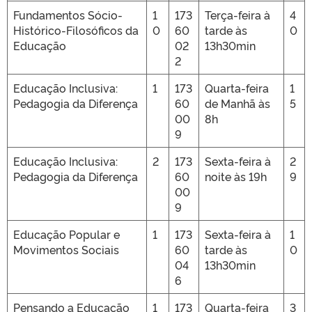
Fundamentos Sócio-
1
173
Terça-feira à
4
Histórico-Filosóficos da
0
60
tarde às
0
Educação
02
13h30min
2
Educação Inclusiva:
1
173
Quarta-feira
1
Pedagogia da Diferença
60
de Manhã às
5
00
8h
9
Educação Inclusiva:
2
173
Sexta-feira à
2
Pedagogia da Diferença
60
noite às 19h
9
00
9
Educação Popular e
1
173
Sexta-feira à
1
Movimentos Sociais
60
tarde às
0
04
13h30min
6
Pensando a Educação
1
173
Quarta-feira
3