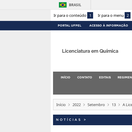
BRASIL
Ir para o conteúdo
1
Ir para o menu
2
PORTAL UFPEL
ACESSO À INFORMAÇÃO
Licenciatura em Química
INÍCIO
CONTATO
EDITAIS
REGIMEN
Início
2022
Setembro
13
A Lic
NOTÍCIAS
>