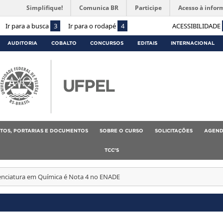
Simplifique!
Comunica BR
Participe
Acesso à infor
Ir para a busca
3
Ir para o rodapé
4
ACESSIBILIDADE
AUDITORIA
COBALTO
CONCURSOS
EDITAIS
INTERNACIONAL
TOS, PORTARIAS E DOCUMENTOS
SOBRE O CURSO
SOLICITAÇÕES
AGEND
TCC’S
enciatura em Química é Nota 4 no ENADE