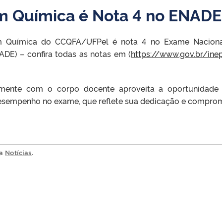
em Química é Nota 4 no ENADE
em Química do CCQFA/UFPel é nota 4 no Exame Nacion
E) – confira todas as notas em (
https://www.gov.br/ine
mente com o corpo docente aproveita a oportunidade
desempenho no exame, que reflete sua dedicação e compro
ia
Notícias
.