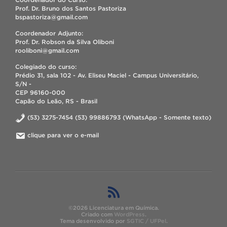
Prof. Dr. Bruno dos Santos Pastoriza
bspastoriza@gmail.com
Coordenador Adjunto:
Prof. Dr. Robson da Silva Oliboni
rooliboni@gmail.com
Colegiado do curso:
Prédio 31, sala 102 - Av. Eliseu Maciel - Campus Universitário,
S/N -
CEP 96160-000
Capão do Leão, RS - Brasil
(53) 3275-7454 (53) 99886793 (WhatsApp - Somente texto)
clique para ver o e-mail
©2026 Licenciatura em Química.
Criado com
WordPress
.
Tema desenvolvido por
SGTIC / UFPel
.