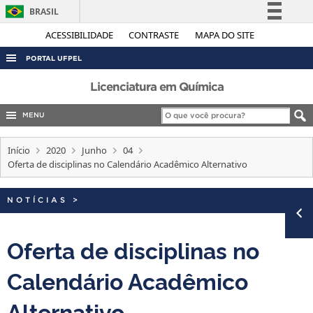
BRASIL
Simplifique!
ACESSIBILIDADE
CONTRASTE
MAPA DO SITE
Comunica BR
PORTAL UFPEL
Participe
ACESSO À INFORMAÇÃO
Licenciatura em Química
Acesso à informação
AUDITORIA
MENU
Legislação
COBALTO
Canais
Início
2020
Junho
04
CONCURSOS
Oferta de disciplinas no Calendário Acadêmico Alternativo
EDITAIS
NOTÍCIAS
>
INTERNACIONAL
OUVIDORIA
Oferta de disciplinas no
PORTARIAS
Calendário Acadêmico
TELEFONES
Alternativo