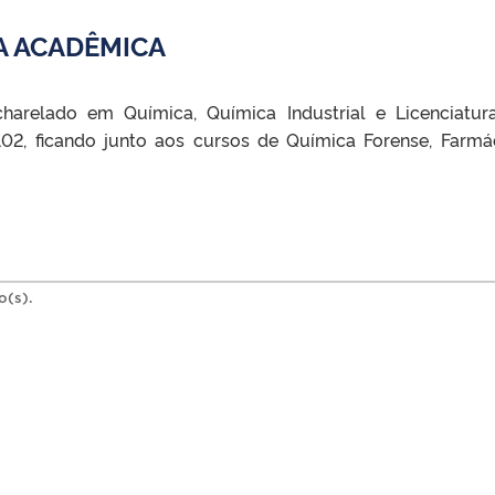
A ACADÊMICA
harelado em Química, Química Industrial e Licenciatu
02, ficando junto aos cursos de Química Forense, Farmá
o(s).