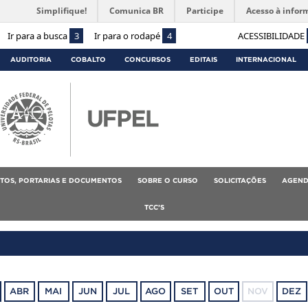
Simplifique!
Comunica BR
Participe
Acesso à infor
Ir para a busca
3
Ir para o rodapé
4
ACESSIBILIDADE
AUDITORIA
COBALTO
CONCURSOS
EDITAIS
INTERNACIONAL
TOS, PORTARIAS E DOCUMENTOS
SOBRE O CURSO
SOLICITAÇÕES
AGEND
TCC’S
ABR
MAI
JUN
JUL
AGO
SET
OUT
NOV
DEZ