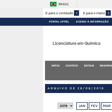
BRASIL
Ir para o conteúdo
1
Ir para o menu
2
PORTAL UFPEL
ACESSO À INFORMAÇÃO
Licenciatura em Química
INÍCIO
CONTATO
EDITAIS
REGIMEN
ARQUIVO DE 28/08/2019
JAN
FEV
MAR