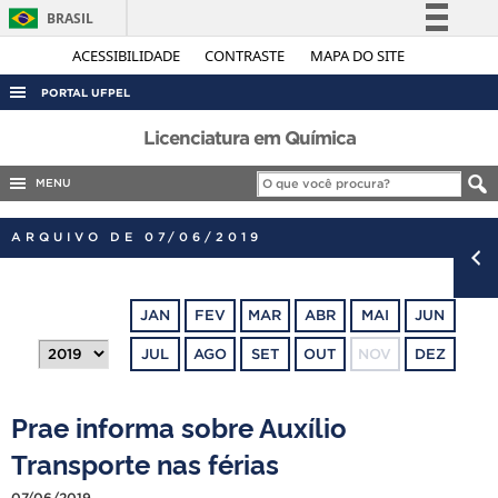
BRASIL
Simplifique!
ACESSIBILIDADE
CONTRASTE
MAPA DO SITE
Comunica BR
PORTAL UFPEL
Participe
ACESSO À INFORMAÇÃO
Licenciatura em Química
Acesso à informação
AUDITORIA
MENU
Legislação
COBALTO
Canais
ARQUIVO DE 07/06/2019
CONCURSOS
EDITAIS
JAN
FEV
MAR
ABR
MAI
JUN
INTERNACIONAL
JUL
AGO
SET
OUT
NOV
DEZ
OUVIDORIA
PORTARIAS
Prae informa sobre Auxílio
TELEFONES
Transporte nas férias
07/06/2019