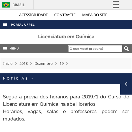
BRASIL
Simplifique!
ACESSIBILIDADE
CONTRASTE
MAPA DO SITE
Comunica BR
PORTAL UFPEL
Participe
ACESSO À INFORMAÇÃO
Licenciatura em Química
Acesso à informação
AUDITORIA
MENU
Legislação
COBALTO
Canais
Início
2018
Dezembro
19
CONCURSOS
EDITAIS
NOTÍCIAS
>
INTERNACIONAL
Segue a prévia dos horários para 2019/1 do Curso de
OUVIDORIA
Licenciatura em Química, na aba Horários.
PORTARIAS
Horários, vagas, salas e professores podem ser
TELEFONES
mudados.