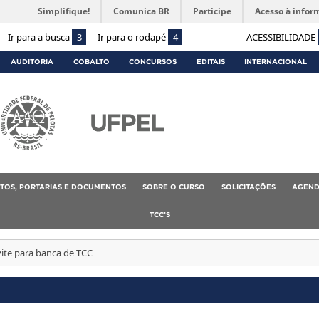
Simplifique!
Comunica BR
Participe
Acesso à infor
Ir para a busca
3
Ir para o rodapé
4
ACESSIBILIDADE
AUDITORIA
COBALTO
CONCURSOS
EDITAIS
INTERNACIONAL
TOS, PORTARIAS E DOCUMENTOS
SOBRE O CURSO
SOLICITAÇÕES
AGEND
TCC’S
ite para banca de TCC