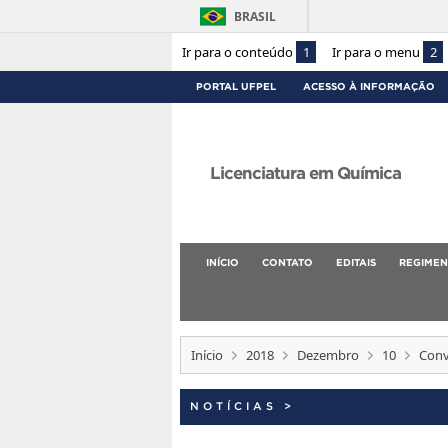
BRASIL
Ir para o conteúdo
1
Ir para o menu
2
PORTAL UFPEL
ACESSO À INFORMAÇÃO
Licenciatura em Química
INÍCIO
CONTATO
EDITAIS
REGIMEN
Início
2018
Dezembro
10
Conv
NOTÍCIAS
>