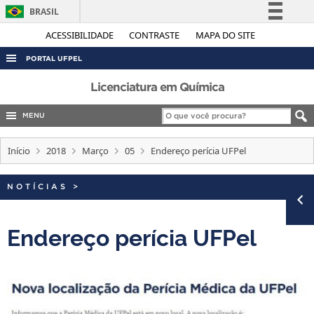
BRASIL
Simplifique!
ACESSIBILIDADE
CONTRASTE
MAPA DO SITE
Comunica BR
PORTAL UFPEL
Participe
ACESSO À INFORMAÇÃO
Licenciatura em Química
Acesso à informação
AUDITORIA
MENU
Legislação
COBALTO
Canais
Início
2018
Março
05
Endereço perícia UFPel
CONCURSOS
EDITAIS
NOTÍCIAS
>
INTERNACIONAL
Endereço perícia UFPel
OUVIDORIA
PORTARIAS
TELEFONES