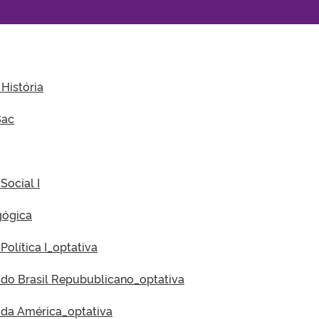
 História
Bac
Social I
agógica
 Política I_optativa
ia do Brasil Repubublicano_optativa
a da América_optativa