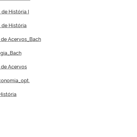
 de História I
 de História
do de Acervos_Bach
ogia_Bach
o de Acervos
economia_opt.
História