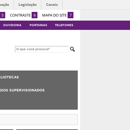
mação
Legislação
Canais
5
CONTRASTE
6
MAPA DO SITE
7
OUVIDORIA
PORTARIAS
TELEFONES
BLIOTECAS
GIOS SUPERVISIONADOS