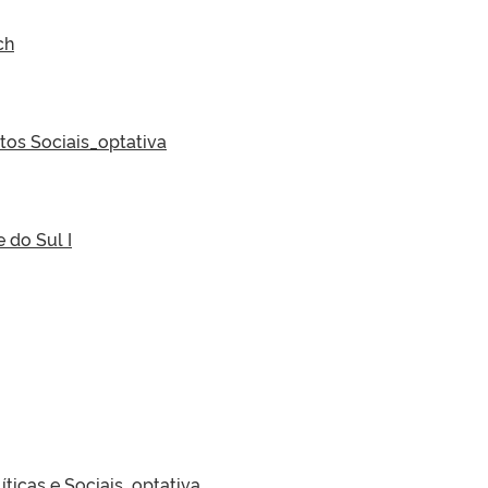
ch
ntos Sociais_optativa
e do Sul I
líticas e Sociais_optativa