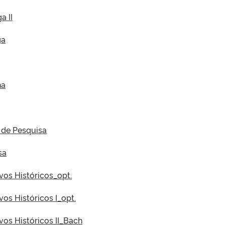
a II
ga
na
a de Pesquisa
sa
vos Históricos_opt.
vos Históricos I_opt.
vos Históricos II_Bach