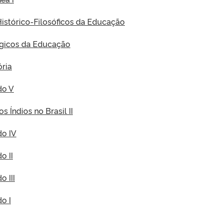
Histórico-Filosóficos da Educação
ógicos da Educação
ória
do V
os Índios no Brasil II
do IV
o II
o III
o I