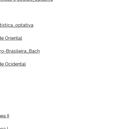
rtística_optativa
de Oriental
fro-Brasileira_Bach
ade Ocidental
ea II
ea I