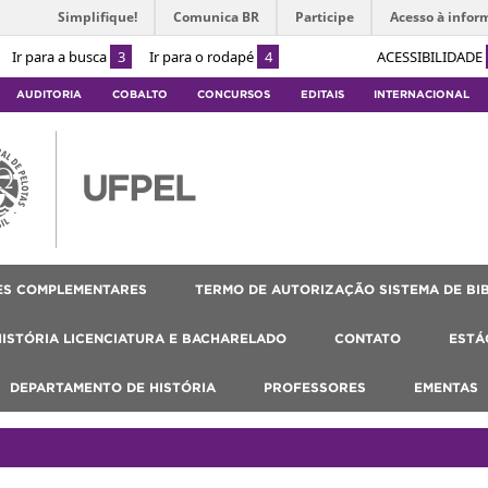
Simplifique!
Comunica BR
Participe
Acesso à infor
Ir para a busca
3
Ir para o rodapé
4
ACESSIBILIDADE
AUDITORIA
COBALTO
CONCURSOS
EDITAIS
INTERNACIONAL
ES COMPLEMENTARES
TERMO DE AUTORIZAÇÃO SISTEMA DE BI
HISTÓRIA LICENCIATURA E BACHARELADO
CONTATO
ESTÁ
DEPARTAMENTO DE HISTÓRIA
PROFESSORES
EMENTAS