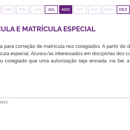
ABR
MAI
JUN
JUL
AGO
SET
OUT
NOV
DEZ
ULA E MATRÍCULA ESPECIAL
 para correção de matrícula nos colegiados. A partir do d
rícula especial. Alunos/as interessados em disciplinas dos c
eu colegiado que uma autorização seja enviada, via Sei, a
o(s).