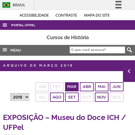
BRASIL
Simplifique!
ACESSIBILIDADE
CONTRASTE
MAPA DO SITE
Comunica BR
PORTAL UFPEL
Participe
ACESSO À INFORMAÇÃO
Cursos de História
Acesso à informação
AUDITORIA
MENU
Legislação
COBALTO
Canais
ARQUIVO DE MARÇO 2019
CONCURSOS
EDITAIS
JAN
FEV
MAR
ABR
MAI
JUN
INTERNACIONAL
JUL
AGO
SET
OUT
NOV
DEZ
OUVIDORIA
PORTARIAS
EXPOSIÇÃO – Museu do Doce ICH /
TELEFONES
UFPel