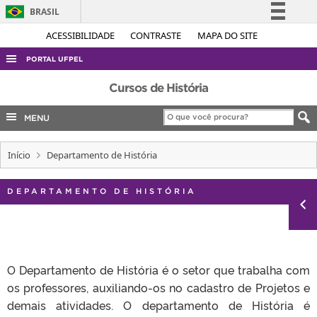
BRASIL
Simplifique!
ACESSIBILIDADE
CONTRASTE
MAPA DO SITE
Comunica BR
PORTAL UFPEL
Participe
ACESSO À INFORMAÇÃO
Cursos de História
Acesso à informação
AUDITORIA
MENU
Legislação
COBALTO
Canais
Início
Departamento de História
CONCURSOS
EDITAIS
DEPARTAMENTO DE HISTÓRIA
INTERNACIONAL
OUVIDORIA
PORTARIAS
O Departamento de História é o setor que trabalha com
TELEFONES
os professores, auxiliando-os no cadastro de Projetos e
demais atividades. O departamento de História é