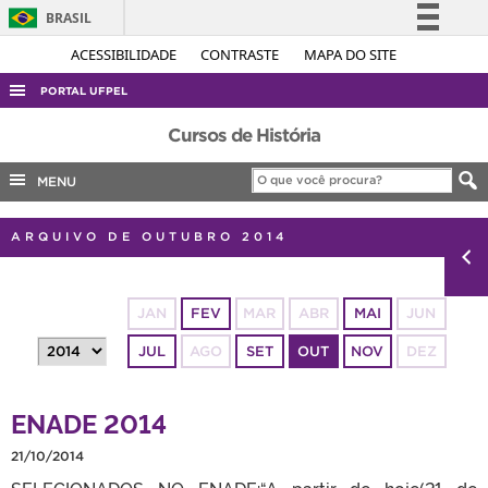
BRASIL
Simplifique!
ACESSIBILIDADE
CONTRASTE
MAPA DO SITE
Comunica BR
PORTAL UFPEL
Participe
ACESSO À INFORMAÇÃO
Cursos de História
Acesso à informação
AUDITORIA
MENU
Legislação
COBALTO
Canais
ARQUIVO DE OUTUBRO 2014
CONCURSOS
EDITAIS
JAN
FEV
MAR
ABR
MAI
JUN
INTERNACIONAL
JUL
AGO
SET
OUT
NOV
DEZ
OUVIDORIA
PORTARIAS
ENADE 2014
TELEFONES
21/10/2014
SELECIONADOS NO ENADE:“A partir de hoje(21 de