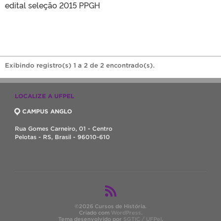
edital seleção 2015 PPGH
Exibindo registro(s) 1 a 2 de 2 encontrado(s).
LOCALIZE A UFPEL
CAMPUS ANGLO
Rua Gomes Carneiro, 01 - Centro
Pelotas - RS, Brasil - 96010-610
©2026 Cursos de História.
Criado com
WordPress
.
Tema desenvolvido por
SGTIC / UFPel
.