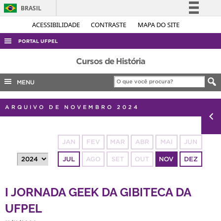
BRASIL
Simplifique!
ACESSIBILIDADE
CONTRASTE
MAPA DO SITE
Comunica BR
PORTAL UFPEL
Participe
ACESSO À INFORMAÇÃO
Cursos de História
Acesso à informação
AUDITORIA
MENU
Legislação
COBALTO
Canais
ARQUIVO DE NOVEMBRO 2024
CONCURSOS
EDITAIS
JAN
FEV
MAR
ABR
MAI
JUN
INTERNACIONAL
JUL
AGO
SET
OUT
NOV
DEZ
OUVIDORIA
PORTARIAS
I JORNADA GEEK DA GIBITECA DA
TELEFONES
UFPEL