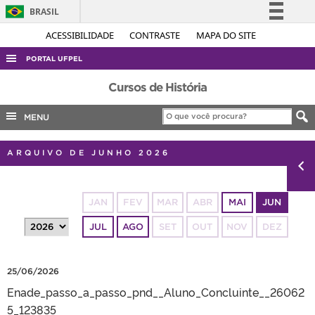
BRASIL
Simplifique!
ACESSIBILIDADE
CONTRASTE
MAPA DO SITE
Comunica BR
PORTAL UFPEL
Participe
ACESSO À INFORMAÇÃO
Cursos de História
Acesso à informação
AUDITORIA
MENU
Legislação
COBALTO
Canais
ARQUIVO DE JUNHO 2026
CONCURSOS
EDITAIS
JAN
FEV
MAR
ABR
MAI
JUN
INTERNACIONAL
JUL
AGO
SET
OUT
NOV
DEZ
OUVIDORIA
PORTARIAS
25/06/2026
TELEFONES
Enade_passo_a_passo_pnd__Aluno_Concluinte__26062
5_123835