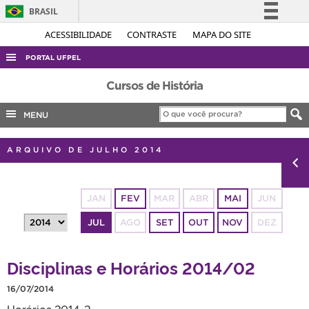
BRASIL
Simplifique!
ACESSIBILIDADE
CONTRASTE
MAPA DO SITE
Comunica BR
PORTAL UFPEL
Participe
ACESSO À INFORMAÇÃO
Cursos de História
Acesso à informação
AUDITORIA
MENU
Legislação
COBALTO
Canais
ARQUIVO DE JULHO 2014
CONCURSOS
EDITAIS
JAN
FEV
MAR
ABR
MAI
JUN
INTERNACIONAL
JUL
AGO
SET
OUT
NOV
DEZ
OUVIDORIA
PORTARIAS
Disciplinas e Horários 2014/02
TELEFONES
16/07/2014
Horários 2014-2