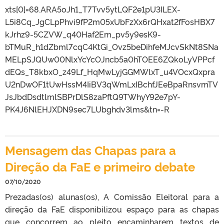
xts[0]=68.ARA5oJh1_T7Tvv5ytLQF2e1pU3ILEX-
L5i8Cq_JgCLpPhvi9fP2m05xUbFzXx6rQHxat2fFosHBX7
kJrhz9-5CZVW_q40Haf2Em_pv5y9esK9-
bTMuR_h1dZbml7cqC4KtGi_Ovz5beDihfeMJcvSkNt8SNa
MELpSJQUw00NlxYcYcOJncb5a0hTOEE6ZQkoLyVPPcf
dEQs_T8kbxO_z49Lf_HqMwLyjGGMWlxT_u4VOcxQxpra
U2nDwOF1tUwHssM4IiBV3qWmLxIBchfJEeBpaRnsvmTV
JsJbdDsdtlmlSBPrDlS8zaPftQ9TWhyY92e7pY-
PK4J6NlEHJXDN9sec7LUbghdv3lms&tn=-R
Mensagem das Chapas para a
Direção da FaE e primeiro debate
07/10/2020
Prezadas(os) alunas(os), A Comissão Eleitoral para a
direção da FaE disponibilizou espaço para as chapas
que concorrem ao pleito encaminharem textos de