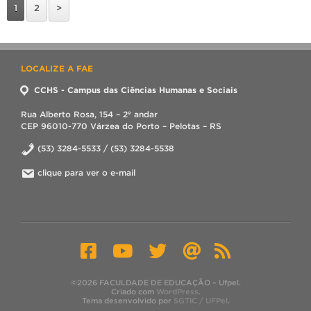
1
2
>
LOCALIZE A FAE
CCHS - Campus das Ciências Humanas e Sociais
Rua Alberto Rosa, 154 – 2º andar
CEP 96010-770 Várzea do Porto – Pelotas – RS
(53) 3284-5533 / (53) 3284-5538
clique para ver o e-mail
©2026 FACULDADE DE EDUCAÇÃO – Ufpel.
Criado com
WordPress
.
Tema desenvolvido por
SGTIC / UFPel
.