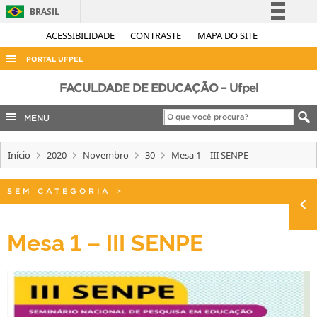
BRASIL
Simplifique!
ACESSIBILIDADE
CONTRASTE
MAPA DO SITE
Comunica BR
PORTAL UFPEL
Participe
ACESSO À INFORMAÇÃO
FACULDADE DE EDUCAÇÃO – Ufpel
Acesso à informação
AUDITORIA
MENU
Legislação
COBALTO
Canais
Início
2020
Novembro
30
Mesa 1 – III SENPE
CONCURSOS
EDITAIS
SEM CATEGORIA
>
INTERNACIONAL
OUVIDORIA
Mesa 1 – III SENPE
PORTARIAS
TELEFONES