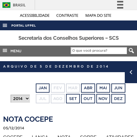
BRASIL
Simplifique!
ACESSIBILIDADE
CONTRASTE
MAPA DO SITE
Comunica BR
PORTAL UFPEL
Participe
ACESSO À INFORMAÇÃO
Secretaria dos Conselhos Superiores – SCS
Acesso à informação
AUDITORIA
MENU
Legislação
COBALTO
Canais
ARQUIVO DE 5 DE DEZEMBRO DE 2014
CONCURSOS
EDITAIS
JAN
FEV
MAR
ABR
MAI
JUN
INTERNACIONAL
JUL
AGO
SET
OUT
NOV
DEZ
OUVIDORIA
PORTARIAS
NOTA COCEPE
TELEFONES
05/12/2014
COCEPE LANÇA NOTA SOBRE ATIVIDADES