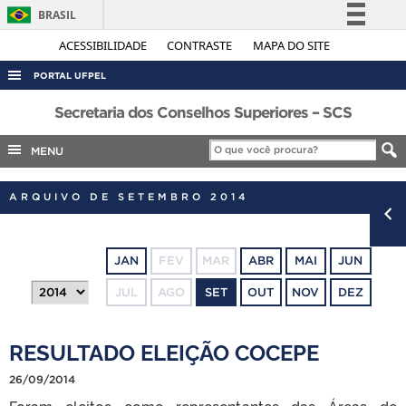
BRASIL
Simplifique!
ACESSIBILIDADE
CONTRASTE
MAPA DO SITE
Comunica BR
PORTAL UFPEL
Participe
ACESSO À INFORMAÇÃO
Secretaria dos Conselhos Superiores – SCS
Acesso à informação
AUDITORIA
MENU
Legislação
COBALTO
Canais
ARQUIVO DE SETEMBRO 2014
CONCURSOS
EDITAIS
JAN
FEV
MAR
ABR
MAI
JUN
INTERNACIONAL
JUL
AGO
SET
OUT
NOV
DEZ
OUVIDORIA
PORTARIAS
RESULTADO ELEIÇÃO COCEPE
TELEFONES
26/09/2014
Foram eleitos como representantes das Áreas de