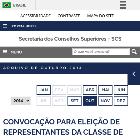
BRASIL
Simplifique!
ACESSIBILIDADE
CONTRASTE
MAPA DO SITE
Comunica BR
PORTAL UFPEL
Participe
ACESSO À INFORMAÇÃO
Secretaria dos Conselhos Superiores – SCS
Acesso à informação
AUDITORIA
MENU
Legislação
COBALTO
Canais
ARQUIVO DE OUTUBRO 2014
CONCURSOS
EDITAIS
JAN
FEV
MAR
ABR
MAI
JUN
INTERNACIONAL
JUL
AGO
SET
OUT
NOV
DEZ
OUVIDORIA
PORTARIAS
CONVOCAÇÃO PARA ELEIÇÃO DE
TELEFONES
REPRESENTANTES DA CLASSE DE