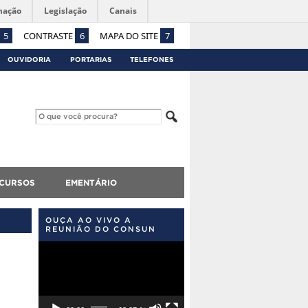
mação
Legislação
Canais
5
CONTRASTE
6
MAPA DO SITE
7
OUVIDORIA
PORTARIAS
TELEFONES
CURSOS
EMENTÁRIO
OUÇA AO VIVO A
REUNIÃO DO CONSUN
Tocador
de
vídeo