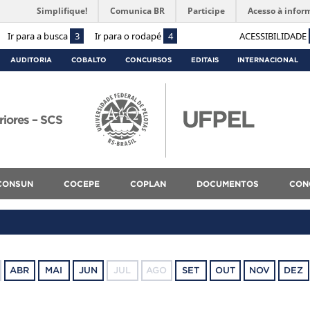
Simplifique!
Comunica BR
Participe
Acesso à infor
Ir para a busca
3
Ir para o rodapé
4
ACESSIBILIDADE
AUDITORIA
COBALTO
CONCURSOS
EDITAIS
INTERNACIONAL
riores – SCS
CONSUN
COCEPE
COPLAN
DOCUMENTOS
CON
ABR
MAI
JUN
JUL
AGO
SET
OUT
NOV
DEZ