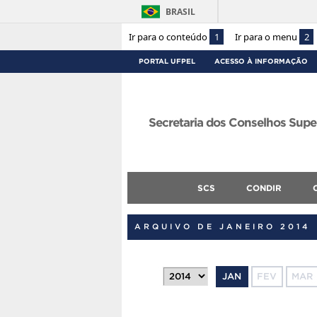
BRASIL
Ir para o conteúdo
1
Ir para o menu
2
PORTAL UFPEL
ACESSO À INFORMAÇÃO
Secretaria dos Conselhos Supe
SCS
CONDIR
ARQUIVO DE JANEIRO 2014
JAN
FEV
MAR