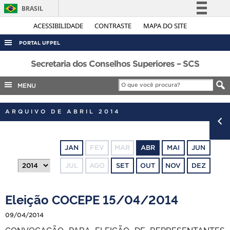
BRASIL
Simplifique!
ACESSIBILIDADE
CONTRASTE
MAPA DO SITE
Comunica BR
PORTAL UFPEL
Participe
ACESSO À INFORMAÇÃO
Secretaria dos Conselhos Superiores – SCS
Acesso à informação
AUDITORIA
MENU
Legislação
COBALTO
Canais
ARQUIVO DE ABRIL 2014
CONCURSOS
EDITAIS
JAN
FEV
MAR
ABR
MAI
JUN
INTERNACIONAL
JUL
AGO
SET
OUT
NOV
DEZ
OUVIDORIA
PORTARIAS
Eleição COCEPE 15/04/2014
TELEFONES
09/04/2014
CONVOCAÇÃO PARA ELEIÇÃO DE REPRESENTANTES