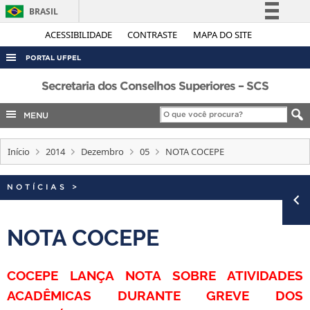
BRASIL
Simplifique!
ACESSIBILIDADE
CONTRASTE
MAPA DO SITE
Comunica BR
PORTAL UFPEL
Participe
ACESSO À INFORMAÇÃO
Secretaria dos Conselhos Superiores – SCS
Acesso à informação
AUDITORIA
MENU
Legislação
COBALTO
Canais
Início
2014
Dezembro
05
NOTA COCEPE
CONCURSOS
EDITAIS
NOTÍCIAS
>
INTERNACIONAL
OUVIDORIA
NOTA COCEPE
PORTARIAS
COCEPE LANÇA NOTA SOBRE ATIVIDADES
TELEFONES
ACADÊMICAS DURANTE GREVE DOS