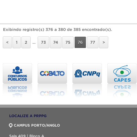
Exibindo registro(s) 376 a 380 de 385 encontrado(s).
<
1
2
…
73
74
75
76
77
>
LOCALIZE A PRPPG
CAMPUS PORTO/ANGLO
Sala 409 | Bloco A