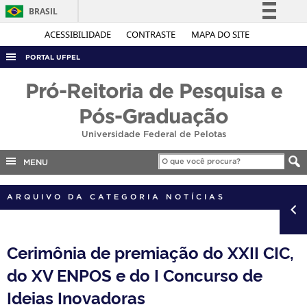
BRASIL
Simplifique!
ACESSIBILIDADE
CONTRASTE
MAPA DO SITE
Comunica BR
PORTAL UFPEL
Participe
ACESSO À INFORMAÇÃO
Pró-Reitoria de Pesquisa e
Acesso à informação
AUDITORIA
Pós-Graduação
Legislação
COBALTO
Universidade Federal de Pelotas
Canais
CONCURSOS
MENU
EDITAIS
ARQUIVO DA CATEGORIA NOTÍCIAS
INTERNACIONAL
OUVIDORIA
PORTARIAS
Cerimônia de premiação do XXII CIC,
do XV ENPOS e do I Concurso de
TELEFONES
Ideias Inovadoras