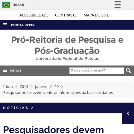
BRASIL
Simplifique!
ACESSIBILIDADE
CONTRASTE
MAPA DO SITE
Comunica BR
PORTAL UFPEL
Participe
ACESSO À INFORMAÇÃO
Pró-Reitoria de Pesquisa e
Acesso à informação
AUDITORIA
Pós-Graduação
Legislação
COBALTO
Universidade Federal de Pelotas
Canais
CONCURSOS
MENU
EDITAIS
Início
2014
Janeiro
29
INTERNACIONAL
Pesquisadores devem verificar informações na base de dados
OUVIDORIA
PORTARIAS
NOTÍCIAS
>
TELEFONES
Pesquisadores devem