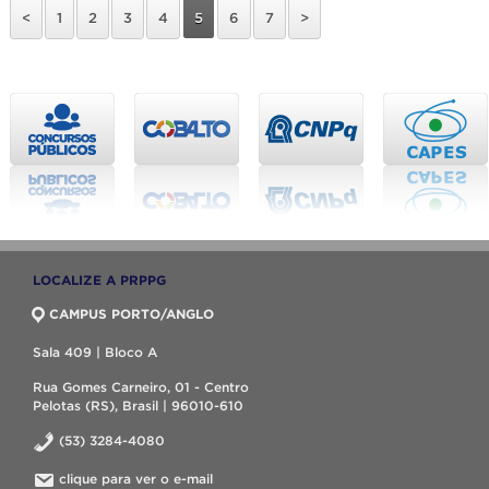
<
1
2
3
4
5
6
7
>
LOCALIZE A PRPPG
CAMPUS PORTO/ANGLO
Sala 409 | Bloco A
Rua Gomes Carneiro, 01 - Centro
Pelotas (RS), Brasil | 96010-610
(53) 3284-4080
clique para ver o e-mail