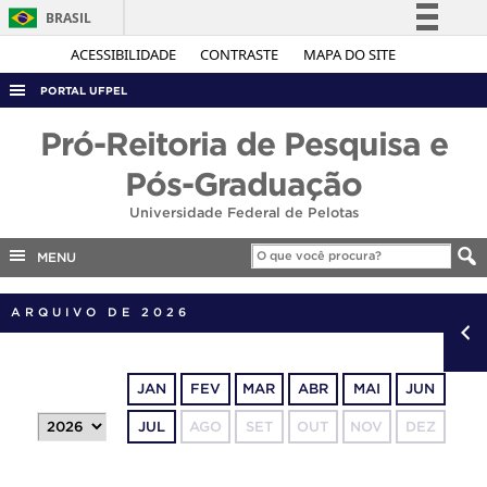
BRASIL
Simplifique!
ACESSIBILIDADE
CONTRASTE
MAPA DO SITE
Comunica BR
PORTAL UFPEL
Participe
ACESSO À INFORMAÇÃO
Pró-Reitoria de Pesquisa e
Acesso à informação
AUDITORIA
Pós-Graduação
Legislação
COBALTO
Universidade Federal de Pelotas
Canais
CONCURSOS
MENU
EDITAIS
ARQUIVO DE 2026
INTERNACIONAL
OUVIDORIA
PORTARIAS
JAN
FEV
MAR
ABR
MAI
JUN
TELEFONES
JUL
AGO
SET
OUT
NOV
DEZ