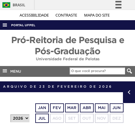
BRASIL
Simplifique!
ACESSIBILIDADE
CONTRASTE
MAPA DO SITE
Comunica BR
PORTAL UFPEL
Participe
ACESSO À INFORMAÇÃO
Pró-Reitoria de Pesquisa e
Acesso à informação
AUDITORIA
Pós-Graduação
Legislação
COBALTO
Universidade Federal de Pelotas
Canais
CONCURSOS
MENU
EDITAIS
ARQUIVO DE 23 DE FEVEREIRO DE 2026
INTERNACIONAL
OUVIDORIA
PORTARIAS
JAN
FEV
MAR
ABR
MAI
JUN
TELEFONES
JUL
AGO
SET
OUT
NOV
DEZ