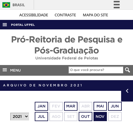
BRASIL
Simplifique!
ACESSIBILIDADE
CONTRASTE
MAPA DO SITE
Comunica BR
PORTAL UFPEL
Participe
ACESSO À INFORMAÇÃO
Pró-Reitoria de Pesquisa e
Acesso à informação
AUDITORIA
Pós-Graduação
Legislação
COBALTO
Universidade Federal de Pelotas
Canais
CONCURSOS
MENU
EDITAIS
ARQUIVO DE NOVEMBRO 2021
INTERNACIONAL
OUVIDORIA
PORTARIAS
JAN
FEV
MAR
ABR
MAI
JUN
TELEFONES
JUL
AGO
SET
OUT
NOV
DEZ