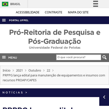
BRASIL
Simplifique!
ACESSIBILIDADE
CONTRASTE
MAPA DO SITE
Comunica BR
PORTAL UFPEL
Participe
ACESSO À INFORMAÇÃO
Pró-Reitoria de Pesquisa e
Acesso à informação
AUDITORIA
Pós-Graduação
Legislação
COBALTO
Universidade Federal de Pelotas
Canais
CONCURSOS
MENU
EDITAIS
Início
2021
Outubro
22
INTERNACIONAL
PRPPG lança edital para manutenção de equipamentos e insumos com
OUVIDORIA
recursos PROAP/CAPES
PORTARIAS
NOTÍCIAS
>
TELEFONES