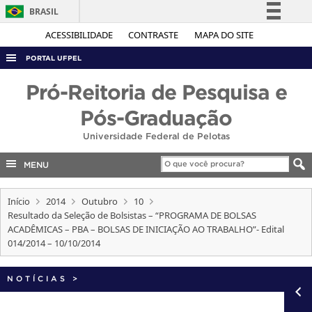
BRASIL
Simplifique!
ACESSIBILIDADE
CONTRASTE
MAPA DO SITE
Comunica BR
PORTAL UFPEL
Participe
ACESSO À INFORMAÇÃO
Pró-Reitoria de Pesquisa e
Acesso à informação
AUDITORIA
Pós-Graduação
Legislação
COBALTO
Universidade Federal de Pelotas
Canais
CONCURSOS
MENU
EDITAIS
Início
2014
Outubro
10
INTERNACIONAL
Resultado da Seleção de Bolsistas – “PROGRAMA DE BOLSAS
OUVIDORIA
ACADÊMICAS – PBA – BOLSAS DE INICIAÇÃO AO TRABALHO”- Edital
014/2014 – 10/10/2014
PORTARIAS
TELEFONES
NOTÍCIAS
>