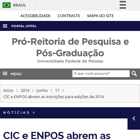
BRASIL
Simplifique!
ACESSIBILIDADE
CONTRASTE
MAPA DO SITE
Comunica BR
PORTAL UFPEL
Participe
ACESSO À INFORMAÇÃO
Pró-Reitoria de Pesquisa e
Acesso à informação
AUDITORIA
Pós-Graduação
Legislação
COBALTO
Universidade Federal de Pelotas
Canais
CONCURSOS
MENU
EDITAIS
Início
2014
Junho
17
INTERNACIONAL
CIC e ENPOS abrem as inscrições para edições de 2014
OUVIDORIA
PORTARIAS
NOTÍCIAS
>
TELEFONES
CIC e ENPOS abrem as