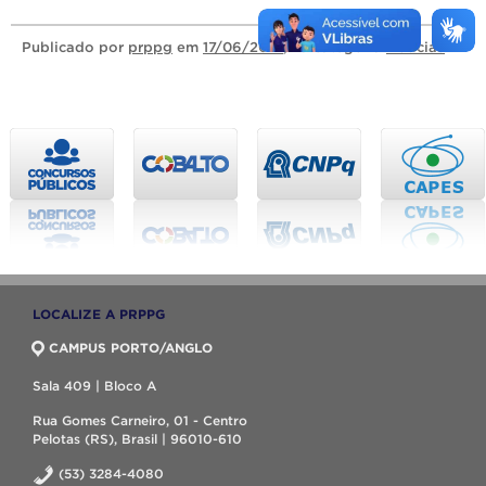
Publicado
por
prppg
em
17/06/2014
, na categoria
Notícias
.
LOCALIZE A PRPPG
CAMPUS PORTO/ANGLO
Sala 409 | Bloco A
Rua Gomes Carneiro, 01 - Centro
Pelotas (RS), Brasil | 96010-610
(53) 3284-4080