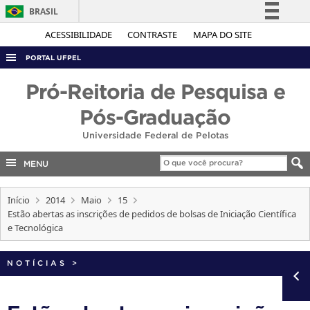
BRASIL
Simplifique!
ACESSIBILIDADE
CONTRASTE
MAPA DO SITE
Comunica BR
PORTAL UFPEL
Participe
ACESSO À INFORMAÇÃO
Pró-Reitoria de Pesquisa e
Acesso à informação
AUDITORIA
Pós-Graduação
Legislação
COBALTO
Universidade Federal de Pelotas
Canais
CONCURSOS
MENU
EDITAIS
Início
2014
Maio
15
INTERNACIONAL
Estão abertas as inscrições de pedidos de bolsas de Iniciação Científica
OUVIDORIA
e Tecnológica
PORTARIAS
NOTÍCIAS
>
TELEFONES