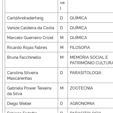
ve
l
CarldAndradertwig
D
QUÍMICA
Vanize Caldeira da Costa
D
QUÍMICA
Marcelo Guerreiro Crizel
M
QUÍMICA
Ricardo Rojas Fabres
M
FILOSOFIA
Bruna Facchinello
M
MEMÓRIA SOCIAL E
PATRIMÔNIO CULTUR
Carolina Silveira
D
PARASITOLOGIA
Mascarenhas
Gabriela Power Teixeira
M
ZOOTECNIA
da Silva
Diego Weber
D
AGRONOMIA