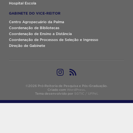
Hospital Escola
GABINETE DO VICE-REITOR
Centro Agropecuário da Palma
Coordenação de Bibliotecas
Coordenação de Ensino a Distância
Coordenação de Processos de Seleção e Ingresso
Direção de Gabinete
©2026 Pró-Reitoria de Pesquisa e Pós-Graduação.
Criado com
WordPress
.
Tema desenvolvido por
SGTIC / UFPel
.