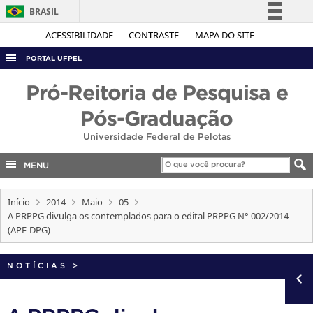
BRASIL
Simplifique!
ACESSIBILIDADE
CONTRASTE
MAPA DO SITE
Comunica BR
PORTAL UFPEL
Participe
ACESSO À INFORMAÇÃO
Pró-Reitoria de Pesquisa e
Acesso à informação
AUDITORIA
Pós-Graduação
Legislação
COBALTO
Universidade Federal de Pelotas
Canais
CONCURSOS
MENU
EDITAIS
Início
2014
Maio
05
INTERNACIONAL
A PRPPG divulga os contemplados para o edital PRPPG N° 002/2014
OUVIDORIA
(APE-DPG)
PORTARIAS
NOTÍCIAS
>
TELEFONES