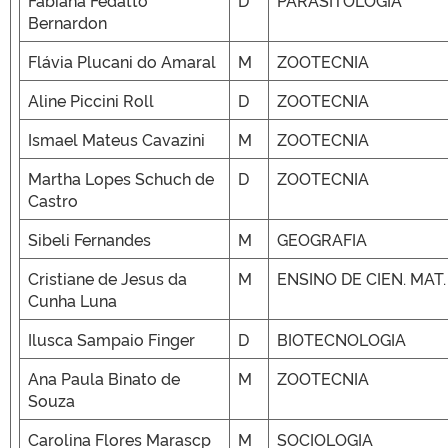
Fabiana Fedatto
D
PARASITOLOGIA
Bernardon
Flávia Plucani do Amaral
M
ZOOTECNIA
Aline Piccini Roll
D
ZOOTECNIA
Ismael Mateus Cavazini
M
ZOOTECNIA
Martha Lopes Schuch de
D
ZOOTECNIA
Castro
Sibeli Fernandes
M
GEOGRAFIA
Cristiane de Jesus da
M
ENSINO DE CIEN. MAT.
Cunha Luna
Ilusca Sampaio Finger
D
BIOTECNOLOGIA
Ana Paula Binato de
M
ZOOTECNIA
Souza
Carolina Flores Marascp
M
SOCIOLOGIA