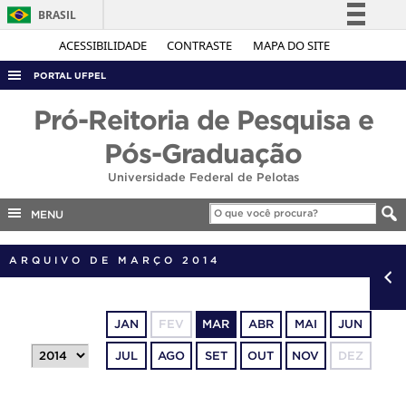
BRASIL
Simplifique!
ACESSIBILIDADE
CONTRASTE
MAPA DO SITE
Comunica BR
PORTAL UFPEL
Participe
ACESSO À INFORMAÇÃO
Pró-Reitoria de Pesquisa e
Acesso à informação
AUDITORIA
Pós-Graduação
Legislação
COBALTO
Universidade Federal de Pelotas
Canais
CONCURSOS
MENU
EDITAIS
ARQUIVO DE MARÇO 2014
INTERNACIONAL
OUVIDORIA
PORTARIAS
JAN
FEV
MAR
ABR
MAI
JUN
TELEFONES
JUL
AGO
SET
OUT
NOV
DEZ