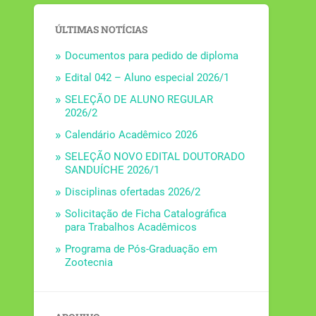
ÚLTIMAS NOTÍCIAS
Documentos para pedido de diploma
Edital 042 – Aluno especial 2026/1
SELEÇÃO DE ALUNO REGULAR
2026/2
Calendário Acadêmico 2026
SELEÇÃO NOVO EDITAL DOUTORADO
SANDUÍCHE 2026/1
Disciplinas ofertadas 2026/2
Solicitação de Ficha Catalográfica
para Trabalhos Acadêmicos
Programa de Pós-Graduação em
Zootecnia