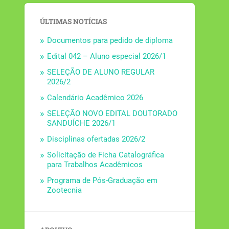
ÚLTIMAS NOTÍCIAS
Documentos para pedido de diploma
Edital 042 – Aluno especial 2026/1
SELEÇÃO DE ALUNO REGULAR
2026/2
Calendário Acadêmico 2026
SELEÇÃO NOVO EDITAL DOUTORADO
SANDUÍCHE 2026/1
Disciplinas ofertadas 2026/2
Solicitação de Ficha Catalográfica
para Trabalhos Acadêmicos
Programa de Pós-Graduação em
Zootecnia