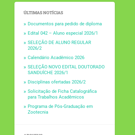
ÚLTIMAS NOTÍCIAS
Documentos para pedido de diploma
Edital 042 – Aluno especial 2026/1
SELEÇÃO DE ALUNO REGULAR
2026/2
Calendário Acadêmico 2026
SELEÇÃO NOVO EDITAL DOUTORADO
SANDUÍCHE 2026/1
Disciplinas ofertadas 2026/2
Solicitação de Ficha Catalográfica
para Trabalhos Acadêmicos
Programa de Pós-Graduação em
Zootecnia