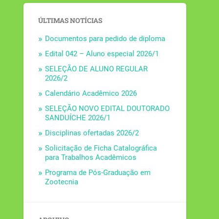
ÚLTIMAS NOTÍCIAS
Documentos para pedido de diploma
Edital 042 – Aluno especial 2026/1
SELEÇÃO DE ALUNO REGULAR
2026/2
Calendário Acadêmico 2026
SELEÇÃO NOVO EDITAL DOUTORADO
SANDUÍCHE 2026/1
Disciplinas ofertadas 2026/2
Solicitação de Ficha Catalográfica
para Trabalhos Acadêmicos
Programa de Pós-Graduação em
Zootecnia