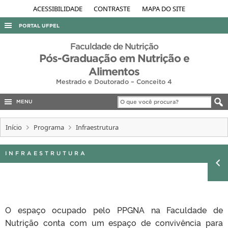
ACESSIBILIDADE
CONTRASTE
MAPA DO SITE
PORTAL UFPEL
ACESSO À INFORMAÇÃO
Faculdade de Nutrição
Pós-Graduação em Nutrição e
AUDITORIA
Alimentos
COBALTO
Mestrado e Doutorado – Conceito 4
CONCURSOS
MENU
EDITAIS
Início
Programa
Infraestrutura
INTERNACIONAL
OUVIDORIA
INFRAESTRUTURA
PORTARIAS
TELEFONES
O espaço ocupado pelo PPGNA na Faculdade de
Nutrição conta com um espaço de convivência para