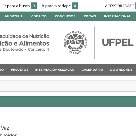
Ir para a busca
3
Ir para o rodapé
4
ACESSIBILIDADE
AUDITORIA
COBALTO
CONCURSOS
EDITAIS
INTERNACIONAL
aculdade de Nutrição
ção e Alimentos
e Doutorado – Conceito 4
NO
PROJETOS
INTERNACIONALIZAÇÃO
CALENDÁRIO
DOWNLOADS
 Vaz
hneider