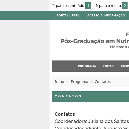
Ir para o conteúdo
1
Ir para o menu
2
PORTAL UFPEL
ACESSO À INFORMAÇÃO
F
Pós-Graduação em Nutri
Mestrado 
PROGRAMA
EDITAIS
ENSI
Início
Programa
Contatos
CONTATOS
Contatos
Coordenadora: Juliana dos Santos
Coordenador adjunto: Augusto Sc