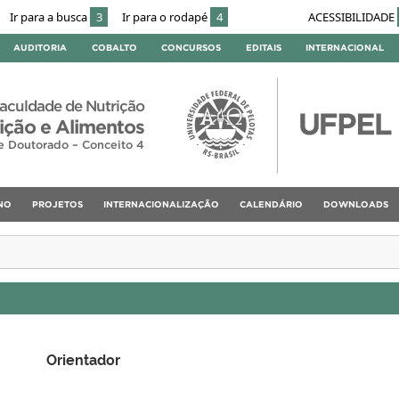
Ir para a busca
3
Ir para o rodapé
4
ACESSIBILIDADE
AUDITORIA
COBALTO
CONCURSOS
EDITAIS
INTERNACIONAL
aculdade de Nutrição
ção e Alimentos
e Doutorado – Conceito 4
NO
PROJETOS
INTERNACIONALIZAÇÃO
CALENDÁRIO
DOWNLOADS
Orientador