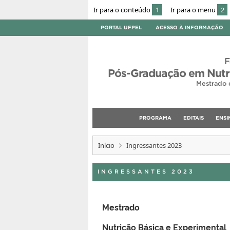
Ir para o conteúdo
1
Ir para o menu
2
PORTAL UFPEL
ACESSO À INFORMAÇÃO
F
Pós-Graduação em Nutri
Mestrado 
PROGRAMA
EDITAIS
ENSI
Início
Ingressantes 2023
INGRESSANTES 2023
Mestrado
Nutrição Básica e Experimental