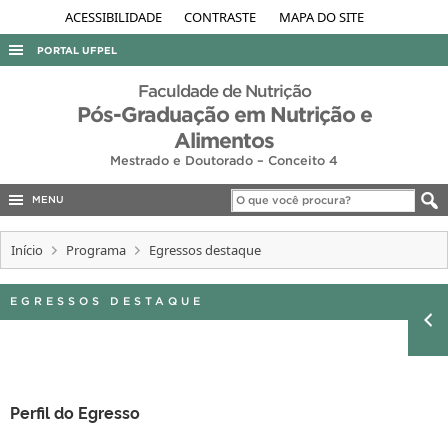
ACESSIBILIDADE
CONTRASTE
MAPA DO SITE
PORTAL UFPEL
ACESSO À INFORMAÇÃO
Faculdade de Nutrição
Pós-Graduação em Nutrição e
AUDITORIA
Alimentos
COBALTO
Mestrado e Doutorado – Conceito 4
CONCURSOS
MENU
EDITAIS
Início
Programa
Egressos destaque
INTERNACIONAL
OUVIDORIA
EGRESSOS DESTAQUE
PORTARIAS
TELEFONES
Perfil do Egresso