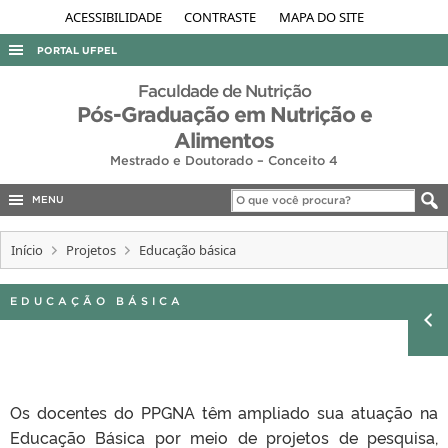
ACESSIBILIDADE
CONTRASTE
MAPA DO SITE
PORTAL UFPEL
ACESSO À INFORMAÇÃO
Faculdade de Nutrição
Pós-Graduação em Nutrição e
AUDITORIA
Alimentos
COBALTO
Mestrado e Doutorado – Conceito 4
CONCURSOS
MENU
EDITAIS
Início
Projetos
Educação básica
INTERNACIONAL
OUVIDORIA
EDUCAÇÃO BÁSICA
PORTARIAS
TELEFONES
Os docentes do PPGNA têm ampliado sua atuação na
Educação Básica por meio de projetos de pesquisa,