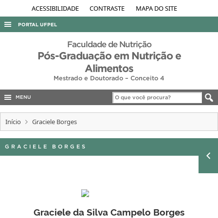
ACESSIBILIDADE
CONTRASTE
MAPA DO SITE
PORTAL UFPEL
ACESSO À INFORMAÇÃO
Faculdade de Nutrição
Pós-Graduação em Nutrição e
AUDITORIA
Alimentos
COBALTO
Mestrado e Doutorado – Conceito 4
CONCURSOS
MENU
EDITAIS
Início
Graciele Borges
INTERNACIONAL
OUVIDORIA
GRACIELE BORGES
PORTARIAS
TELEFONES
Graciele da Silva Campelo Borges